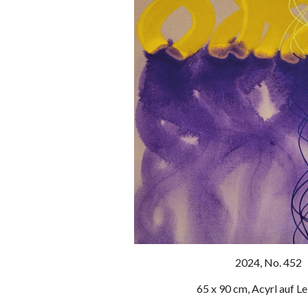
202
4
, No. 45
2
65 x 90 cm, Acyrl auf L