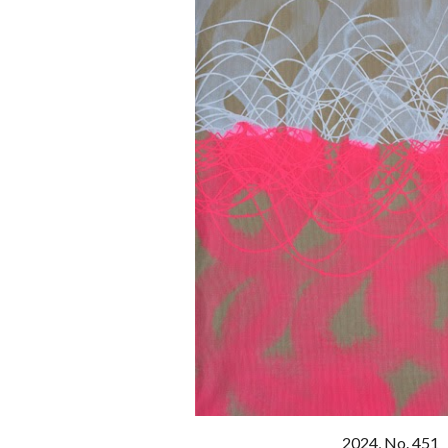
202
4
, No. 45
1