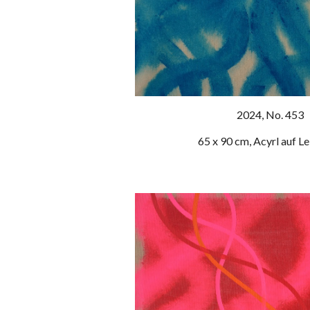
202
4
, No. 45
3
65 x 90 cm, Acyrl auf L