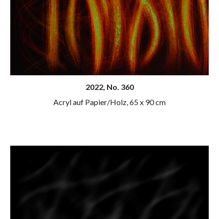
20
22
, N
o
. 360
Acryl auf Papier/Holz,
65 x 90 cm