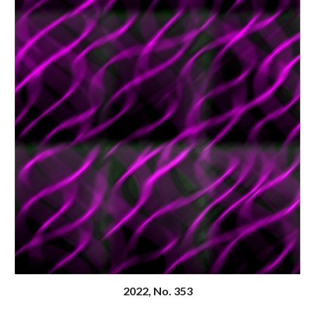
20
22
, N
o
. 353