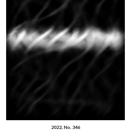
20
22
, N
o
. 346