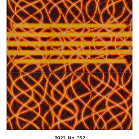
20
22
, N
o
. 352