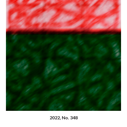
20
22
, N
o
. 348