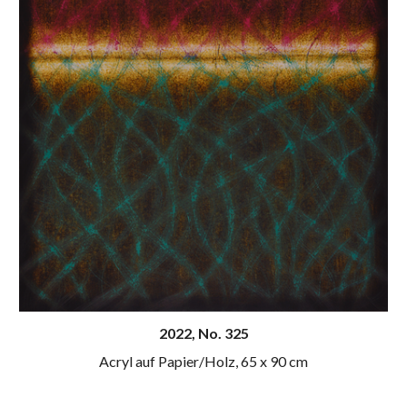
20
22
, N
o
. 325
Acryl auf Papier/Holz,
65 x 90 cm