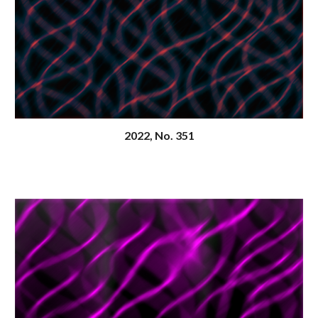
20
22
, N
o
. 351