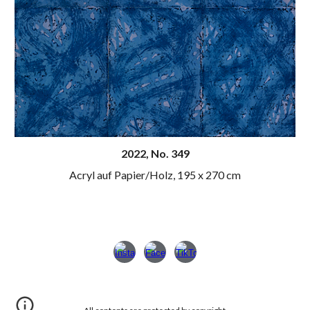
20
22
, N
o
. 349
Acryl auf Papier/Holz,
195 x 270 cm