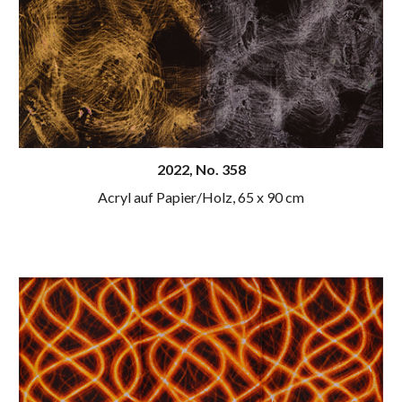
20
22
, N
o
. 358
Acryl auf Papier/Holz
, 65 x 90 cm