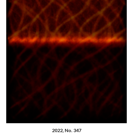
20
22
, N
o
. 347